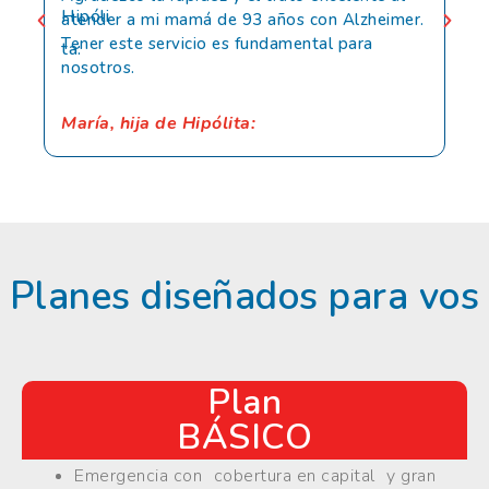
atender a mi mamá de 93 años con Alzheimer.
ama
Tener este servicio es fundamental para
del
nosotros.
Al
María, hija de Hipólita:
Planes diseñados para vos
Plan
BÁSICO
Emergencia con cobertura en capital y gran