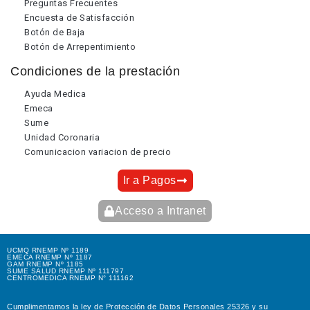
Preguntas Frecuentes
Encuesta de Satisfacción
Botón de Baja
Botón de Arrepentimiento
Condiciones de la prestación
Ayuda Medica
Emeca
Sume
Unidad Coronaria
Comunicacion variacion de precio
Ir a Pagos
Acceso a Intranet
UCMQ RNEMP Nº 1189
EMECA RNEMP Nº 1187
GAM RNEMP Nº 1185
SUME SALUD RNEMP Nº 111797
CENTROMEDICA RNEMP N° 111162
Cumplimentamos la ley de Protección de Datos Personales 25326 y su